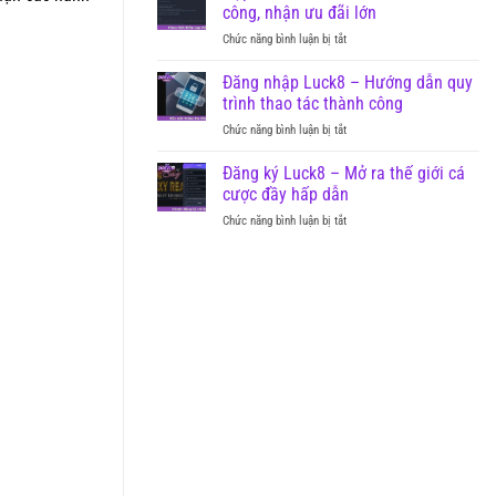
Luck8
gian
công, nhận ưu đãi lớn
nhà
–
cá
cái
Chức năng bình luận bị tắt
ở
Quy
cược
Nạp
trình
trong
tiền
Đăng nhập Luck8 – Hướng dẫn quy
nhận
tầm
Luck8
tiền
trình thao tác thành công
tay
–
về
Chức năng bình luận bị tắt
ở
Thao
tài
Đăng
tác
khoản
nhập
Đăng ký Luck8 – Mở ra thế giới cá
thành
cá
Luck8
công,
cược đầy hấp dẫn
nhân
–
nhận
Chức năng bình luận bị tắt
ở
Hướng
ưu
Đăng
dẫn
đãi
ký
quy
lớn
Luck8
trình
–
thao
Mở
tác
ra
thành
thế
công
giới
cá
cược
đầy
hấp
dẫn