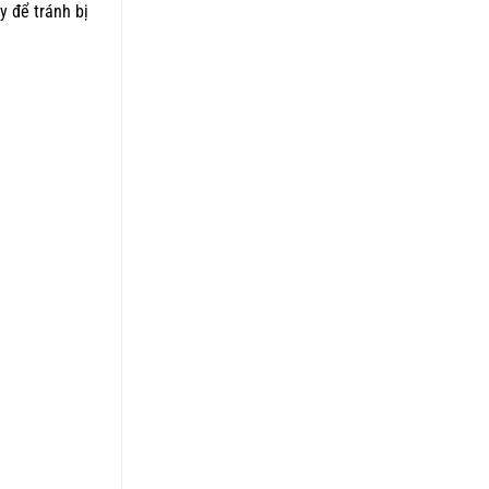
y để tránh bị