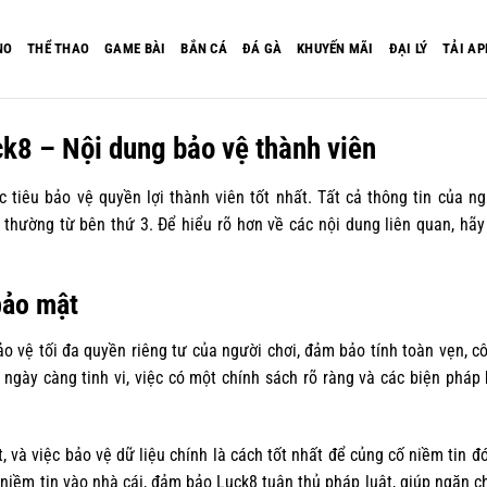
NO
THỂ THAO
GAME BÀI
BẮN CÁ
ĐÁ GÀ
KHUYẾN MÃI
ĐẠI LÝ
TẢI AP
k8 – Nội dung bảo vệ thành viên
tiêu bảo vệ quyền lợi thành viên tốt nhất. Tất cả thông tin của ng
ường từ bên thứ 3. Để hiểu rõ hơn về các nội dung liên quan, hãy 
bảo mật
o vệ tối đa quyền riêng tư của người chơi, đảm bảo tính toàn vẹn, 
gày càng tinh vi, việc có một chính sách rõ ràng và các biện pháp 
, và việc bảo vệ dữ liệu chính là cách tốt nhất để củng cố niềm tin đ
 niềm tin vào nhà cái, đảm bảo Luck8 tuân thủ pháp luật, giúp ngăn 