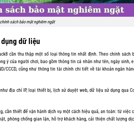
chính sách bảo mật nghiêm ngặt
 dụng dữ liệu
ck8 cần thu thập một số loại thông tin nhất định. Theo chính sách 
ng ý của người chơi, bao gồm thông tin cá nhân như tên, ngày sinh, e
D/CCCD, cũng như thông tin tài chính chi tiết về tài khoản ngân hàn
ư địa chỉ IP, loại thiết bị, lịch sử duyệt web, dữ liệu sử dụng qua C
, cần thiết để vận hành dịch vụ một cách hiệu quả, an toàn: từ việc 
 mật, phòng chống gian lận, hỗ trợ khách hàng, cải thiện chất lượng dịc