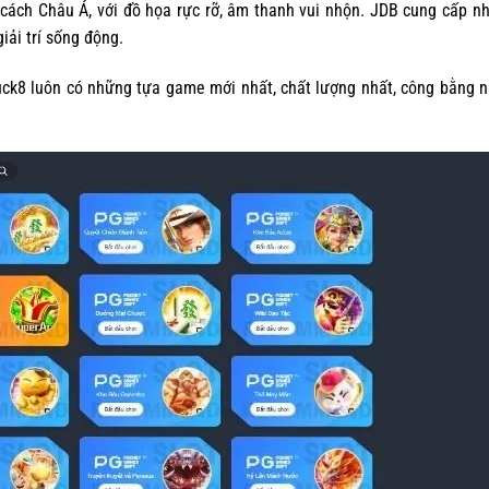
cách Châu Á, với đồ họa rực rỡ, âm thanh vui nhộn. JDB cung cấp n
iải trí sống động.
uck8 luôn có những tựa game mới nhất, chất lượng nhất, công bằng n