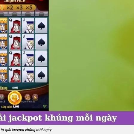
từ giải jackpot khủng mỗi ngày