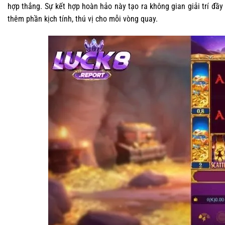
hợp thắng. Sự kết hợp hoàn hảo này tạo ra không gian giải trí đầy
thêm phần kịch tính, thú vị cho mỗi vòng quay.