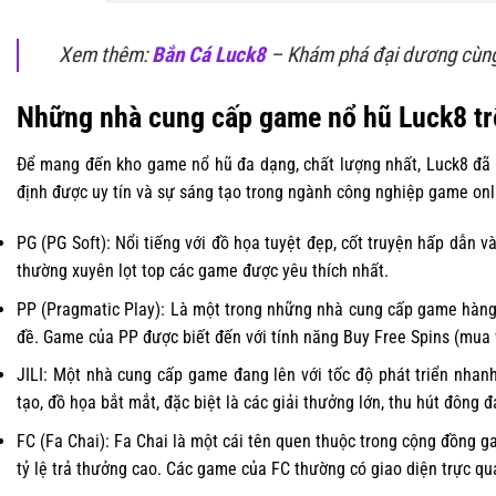
Xem thêm:
Bắn Cá Luck8
– Khám phá đại dương cùng s
Những nhà cung cấp game nổ hũ Luck8 tr
Để mang đến kho game nổ hũ đa dạng, chất lượng nhất, Luck8 đã 
định được uy tín và sự sáng tạo trong ngành công nghiệp game onl
PG (PG Soft): Nổi tiếng với đồ họa tuyệt đẹp, cốt truyện hấp dẫn
thường xuyên lọt top các game được yêu thích nhất.
PP (Pragmatic Play): Là một trong những nhà cung cấp game hàng đ
đề. Game của PP được biết đến với tính năng Buy Free Spins (mua v
JILI: Một nhà cung cấp game đang lên với tốc độ phát triển nhanh 
tạo, đồ họa bắt mắt, đặc biệt là các giải thưởng lớn, thu hút đông 
FC (Fa Chai): Fa Chai là một cái tên quen thuộc trong cộng đồng g
tỷ lệ trả thưởng cao. Các game của FC thường có giao diện trực q