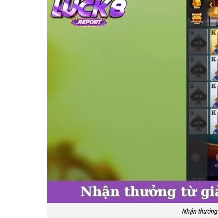
Nhận thưởng 