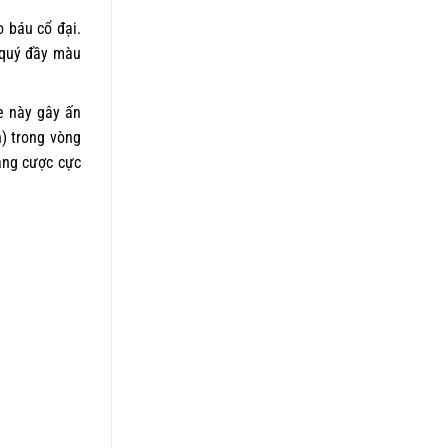
 báu cổ đại.
 quý đầy màu
e này gây ấn
n) trong vòng
hắng cược cực