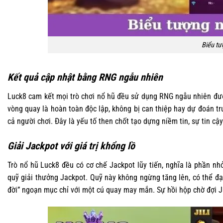
Biểu tư
Kết quả cập nhật bằng RNG ngẫu nhiên
Luck8 cam kết mọi trò chơi nổ hũ đều sử dụng RNG ngẫu nhiên được
vòng quay là hoàn toàn độc lập, không bị can thiệp hay dự đoán t
cả người chơi. Đây là yếu tố then chốt tạo dựng niềm tin, sự tin cậ
Giải Jackpot với giá trị khổng lồ
Trò nổ hũ Luck8 đều có cơ chế Jackpot lũy tiến, nghĩa là phần n
quỹ giải thưởng Jackpot. Quỹ này không ngừng tăng lên, có thể đạt
đời” ngoạn mục chỉ với một cú quay may mắn. Sự hồi hộp chờ đợi Ja