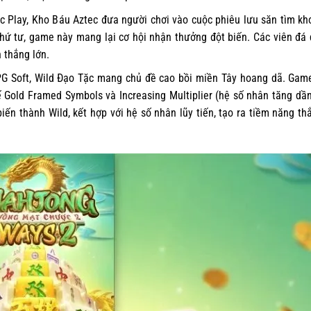
 Play, Kho Báu Aztec đưa người chơi vào cuộc phiêu lưu săn tìm kho
thứ tư, game này mang lại cơ hội nhận thưởng đột biến. Các viên đá
 thắng lớn.
 PG Soft, Wild Đạo Tặc mang chủ đề cao bồi miền Tây hoang dã. Gam
ế Gold Framed Symbols và Increasing Multiplier (hệ số nhân tăng dầ
iến thành Wild, kết hợp với hệ số nhân lũy tiến, tạo ra tiềm năng t