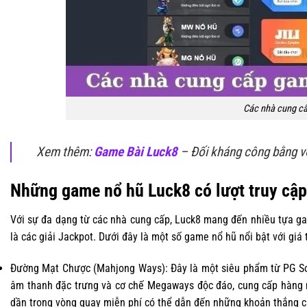
Các nhà cung cấ
Xem thêm:
Game Bài Luck8
– Đối kháng công bằng vớ
Những game nổ hũ Luck8 có lượt truy cập
Với sự đa dạng từ các nhà cung cấp, Luck8 mang đến nhiều tựa ga
là các giải Jackpot. Dưới đây là một số game nổ hũ nổi bật với giá t
Đường Mạt Chược (Mahjong Ways): Đây là một siêu phẩm từ PG Soft
âm thanh đặc trưng và cơ chế Megaways độc đáo, cung cấp hàng ng
dần trong vòng quay miễn phí có thể dẫn đến những khoản thắng cực